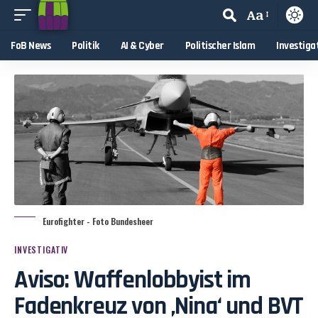
Aa
FoB News
Politik
AI & Cyber
Politischer Islam
Investiga
Eurofighter - Foto Bundesheer
INVESTIGATIV
Aviso: Waffenlobbyist im
Fadenkreuz von ‚Nina‘ und BVT