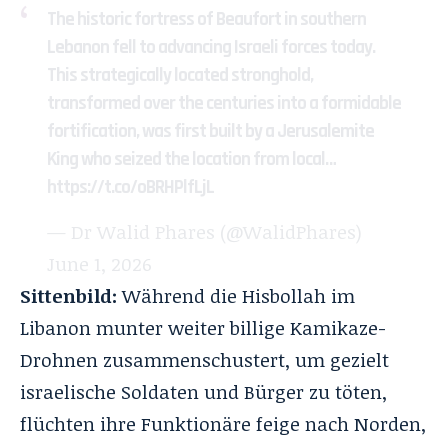
The historic fortress of Beaufort in southern
Lebanon fell to advancing Israeli forces today.
This strategically located stronghold,
transformed over the centuries into a formidable
fortification, was first built by a Jerusalemite
King who seized the location from local…
https://t.co/oBRHPlfLjL
— Dr Walid Phares (@WalidPhares)
June 1, 2026
Sittenbild:
Während die Hisbollah im
Libanon munter weiter billige Kamikaze-
Drohnen zusammenschustert, um gezielt
israelische Soldaten und Bürger zu töten,
flüchten ihre Funktionäre feige nach Norden,