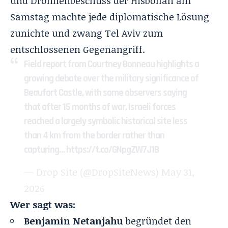
und Drohnenbeschuss der Hisbollah am
Samstag machte jede diplomatische Lösung
zunichte und zwang Tel Aviv zum
entschlossenen Gegenangriff
.
Field report from Courtney Bonneau highlights a
growing debate over the military significance of
Beaufort Castle, with some observers saying
that after 15 months of war, Israeli forces
reached a largely symbolic historical site less
than 4 km from the border rather than
capturing…
https://t.co/GNpgZW7J1B
— Drop Site (@DropSiteNews)
May 31,
2026
Wer sagt was:
Benjamin Netanjahu
begründet den