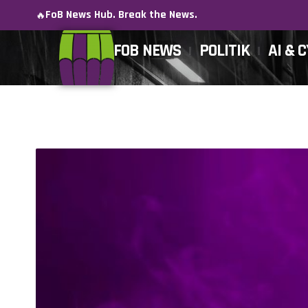
FoB News Hub. Break the News.
🔥
FOB NEWS
POLITIK
AI & 