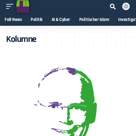
FoB News
Politik
AI & Cyber
Politischer Islam
Investiga
Kolumne