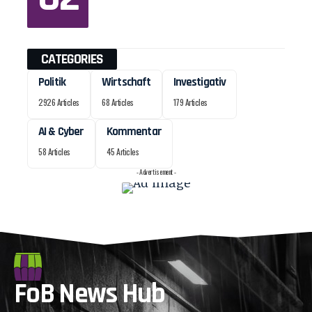
CATEGORIES
Politik
Wirtschaft
Investigativ
2926 Articles
68 Articles
179 Articles
AI & Cyber
Kommentar
58 Articles
45 Articles
- Advertisement -
FoB News Hub