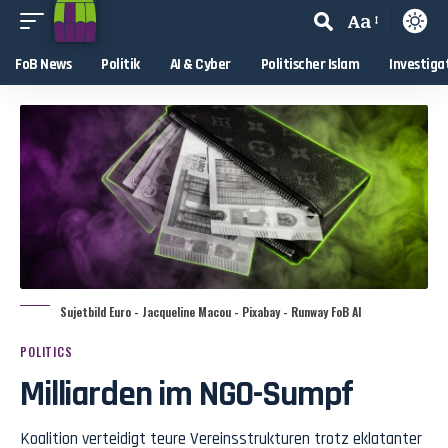
Aa
FoB News
Politik
AI & Cyber
Politischer Islam
Investiga
Sujetbild Euro - Jacqueline Macou - Pixabay - Runway FoB AI
POLITICS
Milliarden im NGO-Sumpf
Koalition verteidigt teure Vereinsstrukturen trotz eklatanter