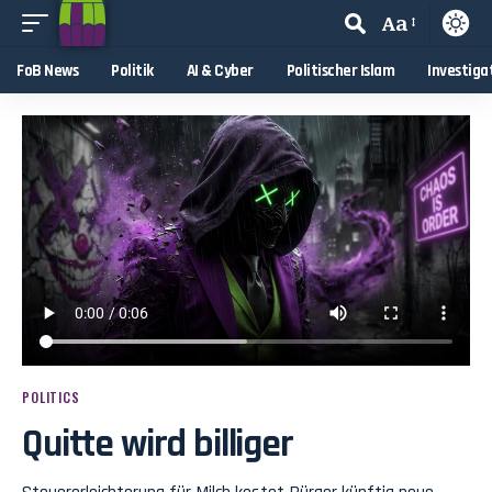
Aa
FoB News
Politik
AI & Cyber
Politischer Islam
Investiga
POLITICS
Quitte wird billiger