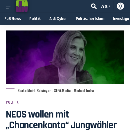
Aa
FoB News
Politik
AI & Cyber
Politischer Islam
Investiga
Beate Meinl-Reisinger - SEPA.Media - Michael Indra
POLITIK
NEOS wollen mit
„Chancenkonto“ Jungwähler