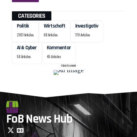
CATEGORIES
Politik
Wirtschaft
Investigativ
2931 Articles
68 Articles
179 Articles
AI & Cyber
Kommentar
58 Articles
45 Articles
- Advertisement -
FoB News Hub