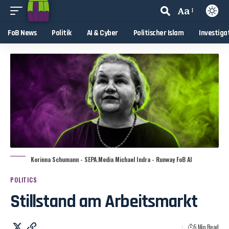
Aa
FoB News
Politik
AI & Cyber
Politischer Islam
Investiga
Korinna Schumann - SEPA.Media Michael Indra - Runway FoB AI
POLITICS
Stillstand am Arbeitsmarkt
5 Min Read