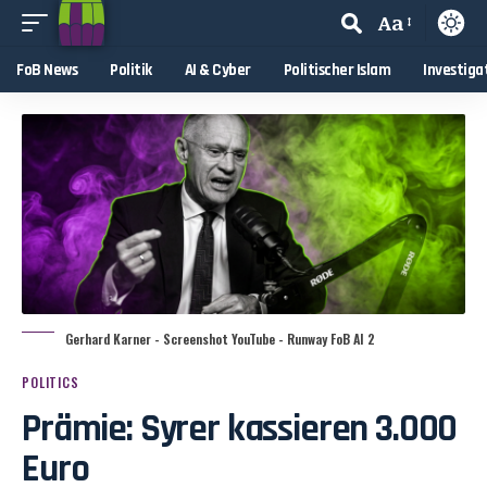
Aa
FoB News
Politik
AI & Cyber
Politischer Islam
Investiga
Gerhard Karner - Screenshot YouTube - Runway FoB AI 2
POLITICS
Prämie: Syrer kassieren 3.000
Euro