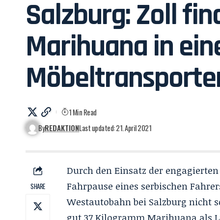
Salzburg: Zoll fin
Marihuana in ei
Möbeltransporte
1 Min Read
By
REDAKTION
Last updated: 21. April 2021
Durch den Einsatz der engagierten 
Fahrpause eines serbischen Fahrer
SHARE
Westautobahn bei Salzburg nicht s
gut 37 Kilogramm Marihuana als 