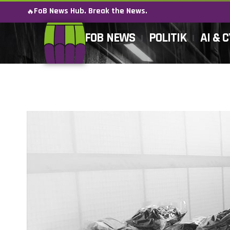
FoB News Hub. Break the News.
🔥
FOB NEWS
POLITIK
AI & 