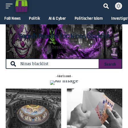
FoB News
Politik
AI & Cyber
Politischer Islam
Investiga
Search Results for: Ninas blacklist
Showing 12 results for your search
- Advertisement -