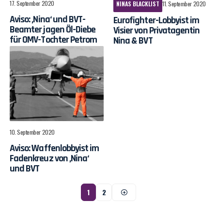
17. September 2020
NINAS BLACKLIST
11. September 2020
Aviso: ‚Nina‘ und BVT-
Eurofighter-Lobbyist im
Beamter jagen Öl-Diebe
Visier von Privatagentin
für OMV-Tochter Petrom
Nina & BVT
10. September 2020
Aviso: Waffenlobbyist im
Fadenkreuz von ‚Nina‘
und BVT
1
2