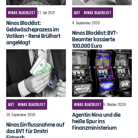
NINAS BLACKLIST
27. Juli 2021
AUT
NINAS BLACKLIST
Ninas Blacklist:
4. September 2020
Geldwäscheprozess im
Ninas Blacklist: BVT-
Vatikan – René Brülhart
Beamter kassierte
angeklagt
100.000 Euro
AUT
NINAS BLACKLIST
NINAS BLACKLIST
9. Oktober 2020
Agentin Nina und die
26. September 2020
heiße Spur ins
Ninas Einflussnahme auf
Finanzministerium
das BVT für Dmitri
Firtasch