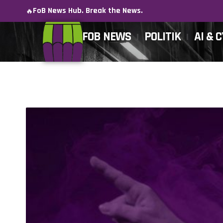
FoB News Hub. Break the News.
🔥
FOB NEWS
POLITIK
AI & 