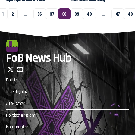
1
2
…
36
37
38
39
40
…
47
48
FoB News Hub
Politik
Investigativ
AI & Cyber
Politischer Islam
Kommentar