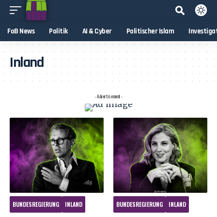
FoB News
Politik
AI & Cyber
Politischer Islam
Investiga
Inland
- Advertisement -
BUNDESREGIERUNG
INLAND
BUNDESREGIERUNG
INLAND