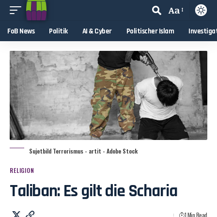
Aa
FoB News
Politik
AI & Cyber
Politischer Islam
Investiga
Sujetbild Terrorismus - artit - Adobe Stock
RELIGION
Taliban: Es gilt die Scharia
1 Min Read