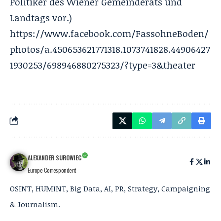
Politiker des Wiener Gemeinderats und
Landtags vor.)
https://www.facebook.com/FassohneBoden/
photos/a.450653621771318.1073741828.44906427
1930253/698946880275323/?type=3&theater
ALEXANDER SUROWIEC
Europe Correspondent
OSINT, HUMINT, Big Data, AI, PR, Strategy, Campaigning
& Journalism.