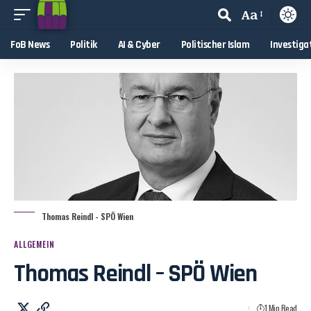
Aa
FoB News
Politik
AI & Cyber
Politischer Islam
Investiga
Thomas Reindl - SPÖ Wien
ALLGEMEIN
Thomas Reindl – SPÖ Wien
1 Min Read