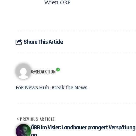
Wien ORF
Share This Article
REDAKTION
By
FoB News Hub. Break the News.
PREVIOUS ARTICLE
ÖBB im Visier: Landbauer prangert Verspätun
an