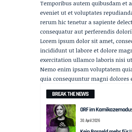
Temporibus autem quibusdam et aut
eveniet ut et voluptates repudiand
rerum hic
tenetur a sapiente
delect
consequatur aut perferendis dolori
Lorem ipsum dolor sit amet, consec
incididunt ut labore et dolore mag
exercitation ullamco laboris nisi 
Nemo enim ipsam voluptatem quia v
quia consequuntur magni dolores e
BREAK THE NEWS
ORF im Kamikazemodu
30. April 2026
Kein Bargeld mehr für 