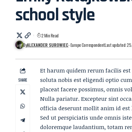
school style
2 Min Read
By
ALEXANDER SUROWIEC
- Europe Correspondent
Last updated: 25.
Et harum quidem rerum facilis est 
soluta nobis est eligendi optio c
SHARE
placeat facere possimus, omnis vo
Nulla pariatur. Excepteur sint occa
officia deserunt mollit anim id est
Sed ut perspiciatis unde omnis ist
doloremque laudantium, totam rem 