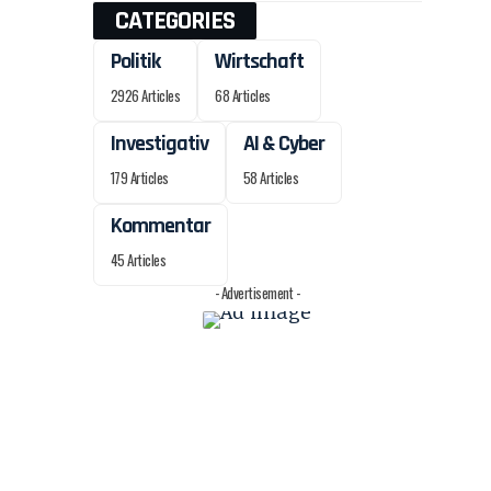
CATEGORIES
m
Politik
Wirtschaft
2926 Articles
68 Articles
Investigativ
AI & Cyber
179 Articles
58 Articles
Kommentar
45 Articles
- Advertisement -