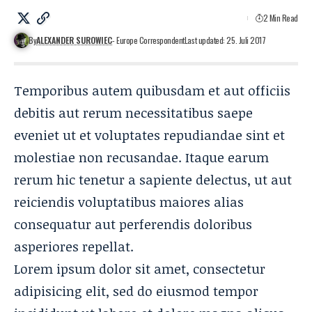
2 Min Read
By
ALEXANDER SUROWIEC
- Europe Correspondent
Last updated: 25. Juli 2017
Temporibus autem quibusdam et aut officiis
debitis aut rerum necessitatibus saepe
eveniet ut et voluptates repudiandae sint et
molestiae non recusandae. Itaque earum
rerum hic
tenetur a sapiente
delectus, ut aut
reiciendis voluptatibus maiores alias
consequatur aut perferendis doloribus
asperiores repellat.
Lorem ipsum dolor sit amet, consectetur
adipisicing elit, sed do eiusmod tempor