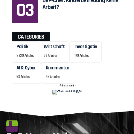
ÖVP-Chef: Kinderbetreuung keine
Arbeit?
CATEGORIES
Politik
Wirtschaft
Investigativ
2929 Articles
68 Articles
179 Articles
AI & Cyber
Kommentar
58 Articles
45 Articles
- Advertisement -