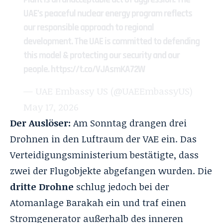
UAE’s peaceful nuclear energy program reflects
our responsible approach to regional
development. The UAE is committed to defending
this model & protecting our security and our
people.
https://t.co/VJAsmKA72W
— UAE Embassy US (@UAEEmbassyUS)
May 17, 2026
Der Auslöser:
Am Sonntag drangen drei
Drohnen in den Luftraum der VAE ein. Das
Verteidigungsministerium bestätigte, dass
zwei der Flugobjekte abgefangen wurden. Die
dritte Drohne
schlug jedoch bei der
Atomanlage Barakah ein und traf einen
Stromgenerator außerhalb des inneren