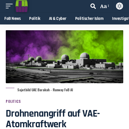
Aa
FoB News
Politik
AI & Cyber
Politischer Islam
Investiga
Sujetbild UAE Barakah - Runway FoB AI
POLITICS
Drohnenangriff auf VAE-
Atomkraftwerk