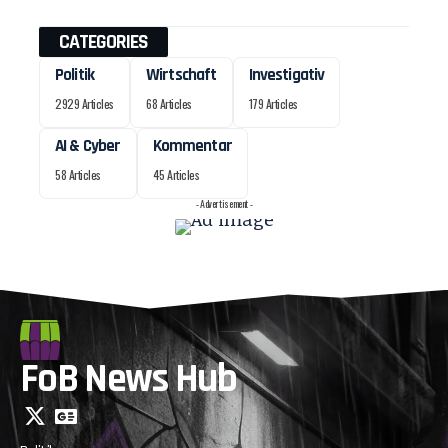
CATEGORIES
Politik
Wirtschaft
Investigativ
2929 Articles
68 Articles
179 Articles
AI & Cyber
Kommentar
58 Articles
45 Articles
- Advertisement -
FoB News Hub