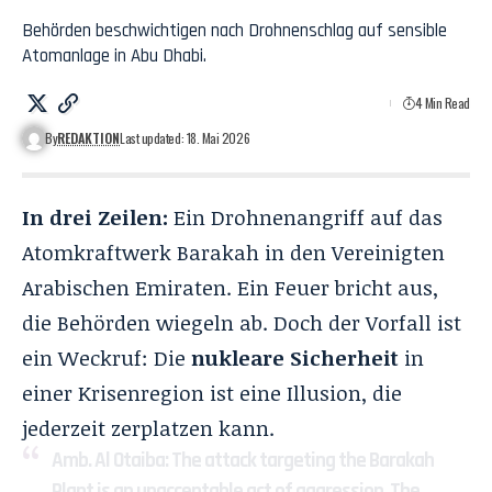
Behörden beschwichtigen nach Drohnenschlag auf sensible
Atomanlage in Abu Dhabi.
4 Min Read
By
REDAKTION
Last updated: 18. Mai 2026
In drei Zeilen:
Ein Drohnenangriff auf das
Atomkraftwerk Barakah in den Vereinigten
Arabischen Emiraten. Ein Feuer bricht aus,
die Behörden wiegeln ab. Doch der Vorfall ist
ein Weckruf: Die
nukleare Sicherheit
in
einer Krisenregion ist eine Illusion, die
jederzeit zerplatzen kann.
Amb. Al Otaiba: The attack targeting the Barakah
Plant is an unacceptable act of aggression. The