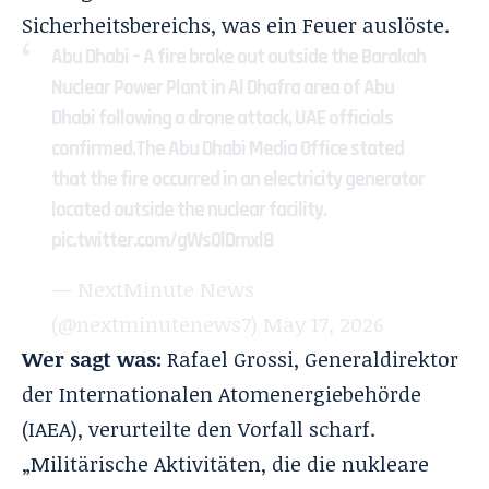
Sicherheitsbereichs, was ein Feuer auslöste.
Abu Dhabi – A fire broke out outside the Barakah
Nuclear Power Plant in Al Dhafra area of Abu
Dhabi following a drone attack, UAE officials
confirmed.The Abu Dhabi Media Office stated
that the fire occurred in an electricity generator
located outside the nuclear facility.
pic.twitter.com/gWsOlDmxl8
— NextMinute News
(@nextminutenews7)
May 17, 2026
Wer sagt was:
Rafael Grossi, Generaldirektor
der Internationalen Atomenergiebehörde
(IAEA), verurteilte den Vorfall scharf.
„Militärische Aktivitäten, die die nukleare