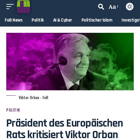
Aa
FoB News
Politik
AI & Cyber
Politischer Islam
Investiga
Viktor Orban - FoB
POLITIK
Präsident des Europäischen
Rats kritisiert Viktor Orban