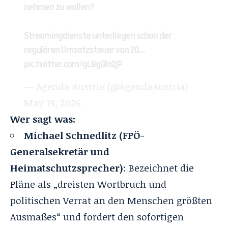
nehmen zu wollen?
Streamingdienste unterliegen schon der
regulären Umsatzsteuer von 20…
pic.twitter.com/gLBgGla2jP
— Agenda Austria (@AgendaAustria)
May 19, 2026
Wer sagt was:
Michael Schnedlitz (FPÖ-
Generalsekretär und
Heimatschutzsprecher)
: Bezeichnet die
Pläne als „dreisten Wortbruch und
politischen Verrat an den Menschen größten
Ausmaßes“ und fordert den sofortigen