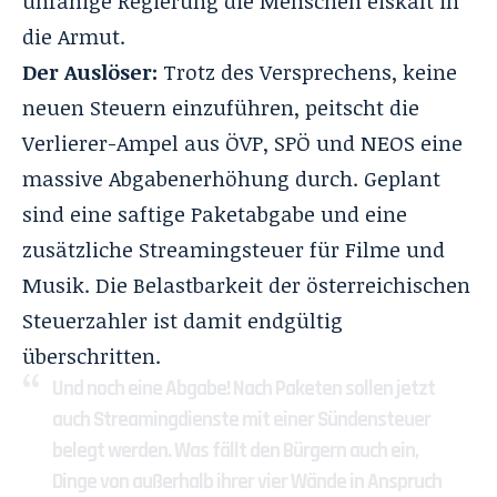
unfähige Regierung die Menschen eiskalt in
die Armut
.
Der Auslöser:
Trotz des Versprechens, keine
neuen Steuern einzuführen, peitscht die
Verlierer-Ampel aus ÖVP, SPÖ und NEOS eine
massive Abgabenerhöhung durch. Geplant
sind eine saftige Paketabgabe und eine
zusätzliche Streamingsteuer für Filme und
Musik. Die Belastbarkeit der österreichischen
Steuerzahler ist damit endgültig
überschritten.
Und noch eine Abgabe! Nach Paketen sollen jetzt
auch Streamingdienste mit einer Sündensteuer
belegt werden. Was fällt den Bürgern auch ein,
Dinge von außerhalb ihrer vier Wände in Anspruch