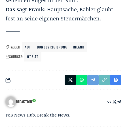
sehenden Auges in den Ruin
.
Das sagt Frank:
Hauptsache, Babler glaubt
fest an seine eigenen Steuermärchen.
TAGGED:
AUT
BUNDESREGIERUNG
INLAND
SOURCES:
OTS.AT
REDAKTION
FoB News Hub. Break the News.