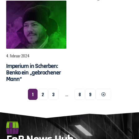
4. Februar 2024
Imperium in Scherben:
Benko ein „gebrochener
Mann“
1
2
3
…
8
9