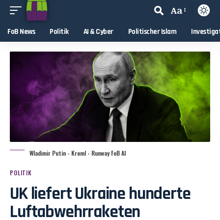
Aa
FoB News
Politik
AI & Cyber
Politischer Islam
Investiga
Wladimir Putin - Kreml - Runway FoB AI
POLITIK
UK liefert Ukraine hunderte
Luftabwehrraketen