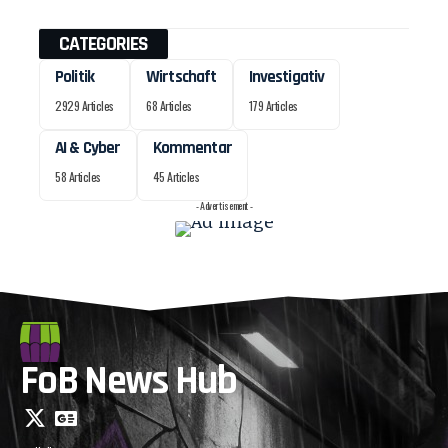
CATEGORIES
Politik
Wirtschaft
Investigativ
2929 Articles
68 Articles
179 Articles
AI & Cyber
Kommentar
58 Articles
45 Articles
- Advertisement -
FoB News Hub