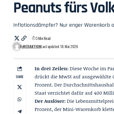
Peanuts fürs Vol
Inflationsdämpfer? Nur enger Warenkorb
3 Min Read
By
REDAKTION
Last updated: 18. Mai 2026
In drei Zeilen:
Diese Woche im Pa
drückt die MwSt auf ausgewählte 
SHARE
Prozent
. Der Durchschnittshaushal
Staat verzichtet dafür auf 400 Mil
Der Auslöser:
Die Lebensmittelpreis
Prozent, der Mini-Warenkorb klette