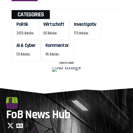
CATEGORIES
Politik
Wirtschaft
Investigativ
2926 Articles
68 Articles
179 Articles
AI & Cyber
Kommentar
58 Articles
45 Articles
- Advertisement -
FoB News Hub