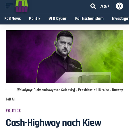
Aa
FoB News
Politik
AI & Cyber
Politischer Islam
Investiga
Wolodymyr Oleksandrowytsch Selenskyj - President of Ukraine - Runway
FoB AI
POLITICS
Cash-Highway nach Kiew