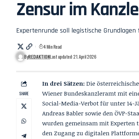
Zensur im Kanzl
Expertenrunde soll legistische Grundlagen
4 Min Read
By
REDAKTION
Last updated: 21. April 2026
In drei Sätzen:
Die österreichisch
Wiener Bundeskanzleramt mit eine
SHARE
Social-Media-Verbot für unter 14-J
Andreas Babler sowie den ÖVP-Sta
wurden gemeinsam mit Experten tec
den Zugang zu digitalen Plattform