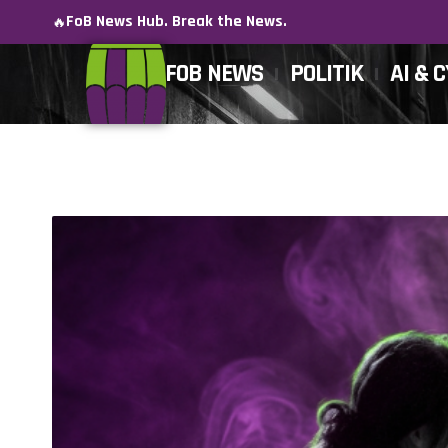
FoB News Hub. Break the News.
🔥
FOB NEWS
POLITIK
AI & 