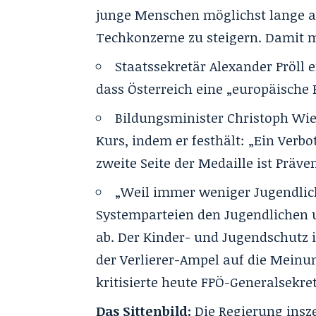
junge Menschen möglichst lange au
Techkonzerne zu steigern. Damit m
Staatssekretär Alexander Pröll 
dass Österreich eine „europäisch
Bildungsminister Christoph Wied
Kurs, indem er festhält: „Ein Verbot
zweite Seite der Medaille ist Präve
„Weil immer weniger Jugendlic
Systemparteien den Jugendlichen 
ab. Der Kinder- und Jugendschutz i
der Verlierer-Ampel auf die Meinu
kritisierte heute FPÖ-Generalsekr
Das Sittenbild:
Die Regierung insze