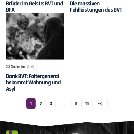
Brüder im Geiste: BVT und
Die massiven
BFA
Fehlleistungen des BVT
30. September 2020
Dank BVT: Foltergeneral
bekommt Wohnung und
Asyl
1
2
3
…
9
10