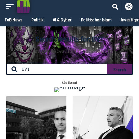
FoB News
Politik
AI & Cyber
Politischer Islam
Investiga
Search Results for: BVT
Showing 88 results for your search
- Advertisement -