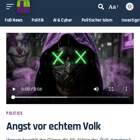
Aa
FoB News
Politik
AI & Cyber
Politischer Islam
Investiga
POLITICS
Angst vor echtem Volk