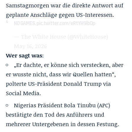
Samstagmorgen war die direkte Antwort auf
geplante Anschläge gegen US-Interessen.
NO GAMES.
pic.twitter.com/eRtYH9lbDp
— The White House (@WhiteHouse)
May 16, 2026
Wer sagt was
:
„Er dachte, er könne sich verstecken, aber
er wusste nicht, dass wir Quellen hatten“,
polterte US-Präsident Donald Trump via
Social Media.
Nigerias Präsident Bola Tinubu (APC)
bestätigte den Tod des Anführers und
mehrerer Untergebenen in dessen Festung.