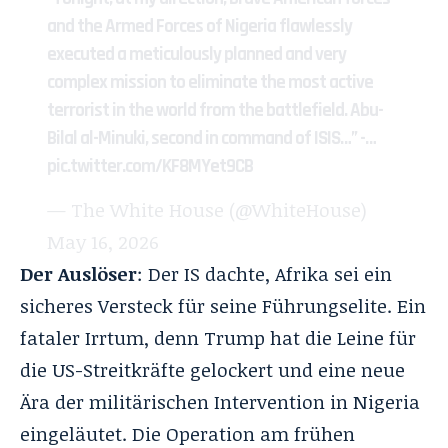
and the Armed Forces of Nigeria flawlessly
executed a meticulously planned and very
complex mission to eliminate the most active
terrorist in the world from the battlefield. Abu-
Bilal al-Minuki, second in command of ISIS…” -…
pic.twitter.com/KF8MYet9CB
— The White House (@WhiteHouse)
May 16, 2026
Der Auslöser
: Der IS dachte, Afrika sei ein
sicheres Versteck für seine Führungselite. Ein
fataler Irrtum, denn Trump hat die Leine für
die US-Streitkräfte gelockert und eine neue
Ära der militärischen Intervention in Nigeria
eingeläutet. Die Operation am frühen