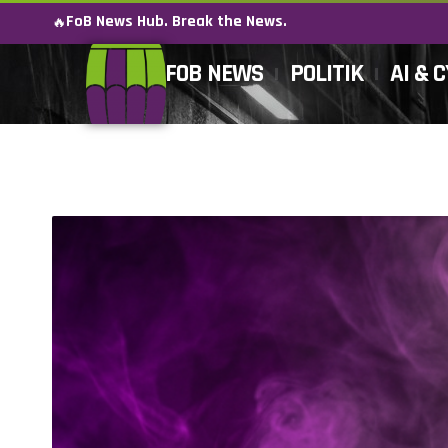
FoB News Hub. Break the News.
🔥
FOB NEWS
POLITIK
AI & 