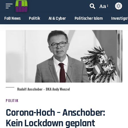
Aa
FoB News
Politik
AI & Cyber
Politischer Islam
Investiga
Rudolf Anschober - BKA Andy Wenzel
POLITIK
Corona-Hoch – Anschober:
Kein Lockdown geplant