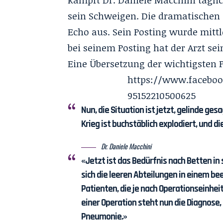
kämpft Dr. Daniele Macchini tägli
sein Schweigen. Die dramatischen 
Echo aus. Sein Posting wurde mittl
bei seinem Posting hat der Arzt sei
Eine Übersetzung der wichtigsten
https://www.faceboo
95152210500625
Nun, die Situation ist jetzt, gelinde ges
Krieg ist buchstäblich explodiert, und 
Dr. Daniele Macchini
«Jetzt ist das Bedürfnis nach Betten i
sich die leeren Abteilungen in einem b
Patienten, die je nach Operationseinheit 
einer Operation steht nun die Diagnose, d
Pneumonie.»