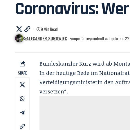
Coronavirus: Wer
9 Min Read
By
ALEXANDER SUROWIEC
- Europe Correspondent
Last updated: 22
Bundeskanzler Kurz wird ab Monta
In der heutige Rede im Nationalrat
SHARE
Verteidigungsministerin den Auftra
versetzen“.