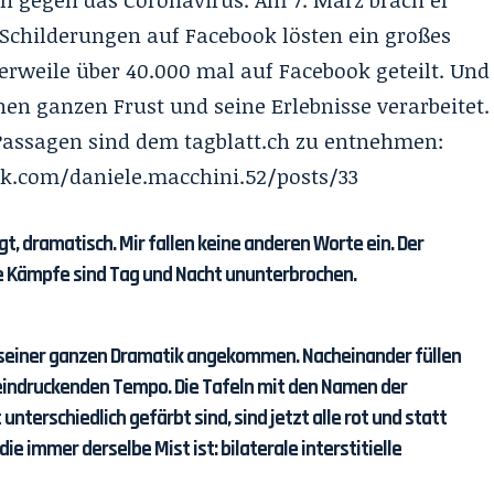
ch gegen das Coronavirus. Am 7. März brach er
Schilderungen auf Facebook lösten ein großes
erweile über 40.000 mal auf Facebook geteilt. Und
nen ganzen Frust und seine Erlebnisse verarbeitet.
 Passagen sind dem
tagblatt.ch
zu entnehmen:
k.com/daniele.macchini.52/posts/33
agt, dramatisch. Mir fallen keine anderen Worte ein. Der
die Kämpfe sind Tag und Nacht ununterbrochen.
n seiner ganzen Dramatik angekommen. Nacheinander füllen
eeindruckenden Tempo. Die Tafeln mit den Namen der
unterschiedlich gefärbt sind, sind jetzt alle rot und statt
ie immer derselbe Mist ist: bilaterale interstitielle