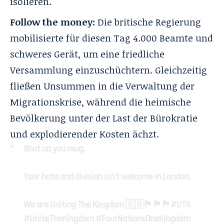
isolieren.
Follow the money:
Die britische Regierung
mobilisierte für diesen Tag 4.000 Beamte und
schweres Gerät, um eine friedliche
Versammlung einzuschüchtern. Gleichzeitig
fließen Unsummen in die Verwaltung der
Migrationskrise, während die heimische
Bevölkerung unter der Last der Bürokratie
und explodierender Kosten ächzt.
Shut up you mug.
Your hate and division isn't welcome in London.
We are Uniting The Kingdom 🇬🇧🏴󠁧󠁢󠁥󠁮󠁧󠁿🏴󠁧󠁢󠁳󠁣󠁴󠁿🏴󠁧󠁢󠁷󠁬󠁳󠁿
#UTK
#UniteTheKingdom
#FourNationsOneKingdom