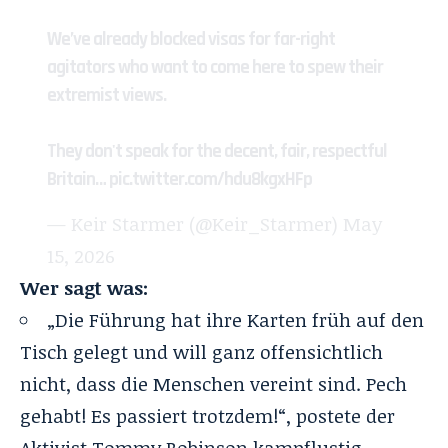
We’ve already blocked visas for far-right
agitators who want to come here to spew their
extremist views.
They don't speak for the decent, fair, respectful
Britain…
pic.twitter.com/hdu8kgxHFp
— Keir Starmer (@Keir_Starmer)
May
15, 2026
Wer sagt was:
„Die Führung hat ihre Karten früh auf den
Tisch gelegt und will ganz offensichtlich
nicht, dass die Menschen vereint sind. Pech
gehabt! Es passiert trotzdem!“, postete der
Aktivist Tommy Robinson kampflustig.