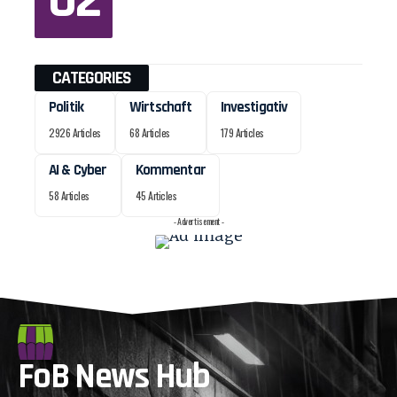
CATEGORIES
Politik
Wirtschaft
Investigativ
2926 Articles
68 Articles
179 Articles
AI & Cyber
Kommentar
58 Articles
45 Articles
- Advertisement -
FoB News Hub