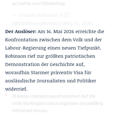
pic.twitter.com/9O94dnPnep
— Tommy Robinson 🇬🇧
(@TRobinsonNewEra)
May 16, 2026
Der Auslöser:
Am 16. Mai 2026 erreichte die
Konfrontation zwischen dem Volk und der
Labour-Regierung einen neuen Tiefpunkt.
Robinson rief zur größten patriotischen
Demonstration der Geschichte auf,
woraufhin Starmer präventiv Visa für
ausländische Journalisten und Politiker
widerrief.
I’ll always champion peaceful protest. But the
Unite the Kingdom march organisers are peddling
hatred and division.