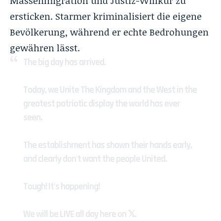
Massenmigration und Justiz-Willkür zu
ersticken. Starmer kriminalisiert die eigene
Bevölkerung, während er echte Bedrohungen
gewähren lässt.
The big day has arrived.
Today, we Unite The Kingdom and the West in the
greatest patriotic display the world has ever
seen.
The establishment has shown their hands early,
and clearly don't want the people United.
Tough! It's happening!
We will be LIVE all day here on 𝕏.