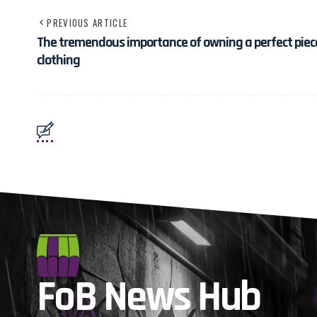
PREVIOUS ARTICLE
The tremendous importance of owning a perfect piec
clothing
FoB News Hub