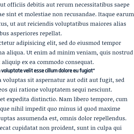
 officiis debitis aut rerum necessitatibus saepe
ae sint et molestiae non recusandae. Itaque earu
us, ut aut reiciendis voluptatibus maiores alias
bus asperiores repellat.
tetur adipisicing elit, sed do eiusmod tempor
gna aliqua. Ut enim ad minim veniam, quis nostrud
ut aliquip ex ea commodo consequat.
n voluptate velit esse cillum dolore eu fugiat“
oluptas sit aspernatur aut odit aut fugit, sed
os qui ratione voluptatem sequi nesciunt.
et expedita distinctio. Nam libero tempore, cum
umque nihil impedit quo minus id quod maxime
luptas assumenda est, omnis dolor repellendus.
ecat cupidatat non proident, sunt in culpa qui