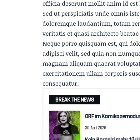
officia deserunt mollit anim id est
Sed ut perspiciatis unde omnis ist
doloremque laudantium, totam rem 
veritatis et quasi architecto beatae
Neque porro quisquam est, qui dol
adipisci velit, sed quia non numqu
magnam aliquam quaerat voluptat
exercitationem ullam corporis susc
consequatur.
BREAK THE NEWS
ORF im Kamikazemodu
30. April 2026
Kein Bargeld mehr für 