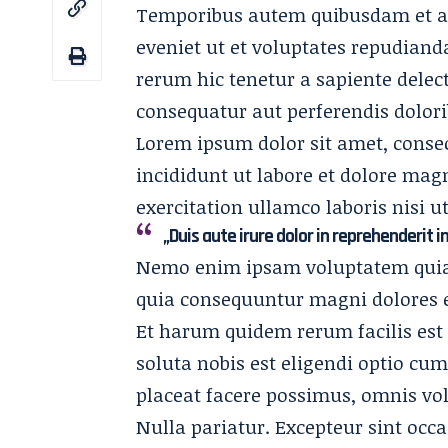
Temporibus autem quibusdam et aut
eveniet ut et voluptates repudiand
rerum hic tenetur a sapiente delect
consequatur aut perferendis dolori
Lorem ipsum dolor sit amet, consec
incididunt ut labore et dolore ma
exercitation ullamco laboris nisi 
„Duis aute irure dolor in reprehenderit i
Nemo enim ipsam voluptatem quia v
quia consequuntur magni dolores e
Et harum quidem rerum facilis est 
soluta nobis est eligendi optio c
placeat facere possimus, omnis vo
Nulla pariatur. Excepteur sint occa