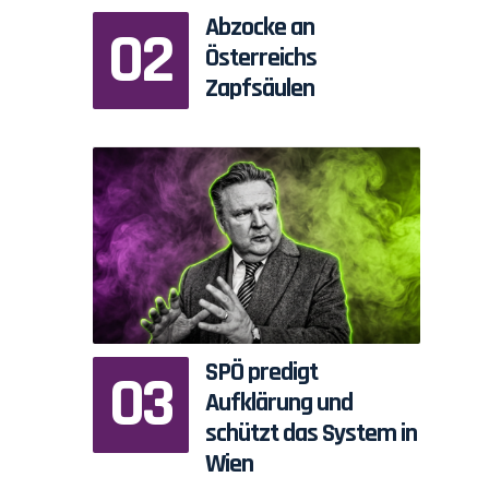
Abzocke an
m
Österreichs
Zapfsäulen
SPÖ predigt
Aufklärung und
schützt das System in
Wien