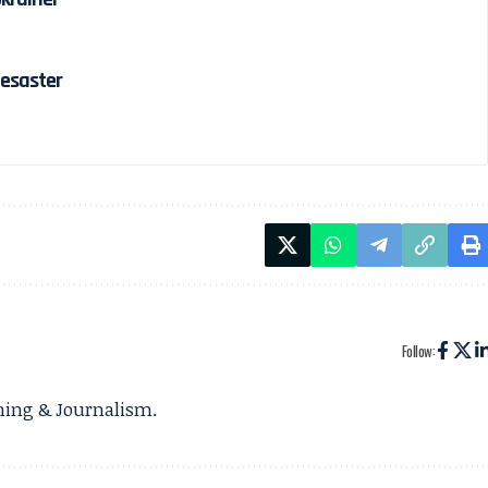
esaster
Follow:
gning & Journalism.