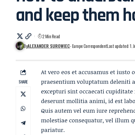
and keep them h
2 Min Read
By
ALEXANDER SUROWIEC
- Europe Correspondent
Last updated: 1. J
At vero eos et accusamus et iusto 
praesentium voluptatum deleniti a
SHARE
excepturi sint occaecati cupiditate
deserunt mollitia animi, id est la
Quis autem vel eum iure reprehende
molestiae consequatur, vel illum 
pariatur.