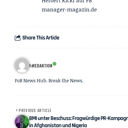
Herbert Kickl
auf FB
manager-magazin.de
Share This Article
REDAKTION
By
FoB News Hub. Break the News.
PREVIOUS ARTICLE
BMI unter Beschuss: Fragwürdige PR-Kampag
in Afghanistan und Nigeria