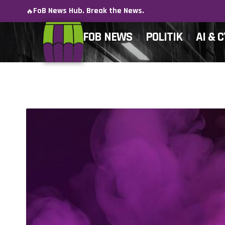
FoB News Hub. Break the News.
🔥
FOB NEWS
POLITIK
AI & 