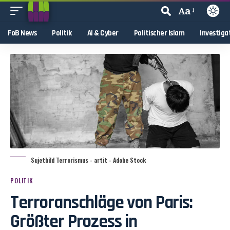
Aa
FoB News
Politik
AI & Cyber
Politischer Islam
Investiga
Sujetbild Terrorismus - artit - Adobe Stock
POLITIK
Terroranschläge von Paris:
Größter Prozess in