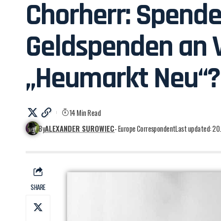
Chorherr: Spende
Geldspenden an V
„Heumarkt Neu“?
14 Min Read
By
ALEXANDER SUROWIEC
- Europe Correspondent
Last updated: 20
SHARE