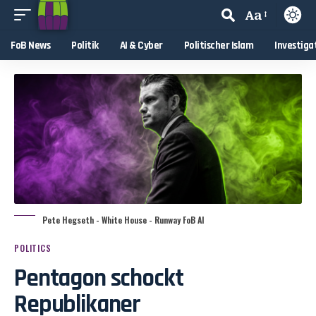
Aa
FoB News
Politik
AI & Cyber
Politischer Islam
Investiga
Pete Hegseth - White House - Runway FoB AI
POLITICS
Pentagon schockt
Republikaner