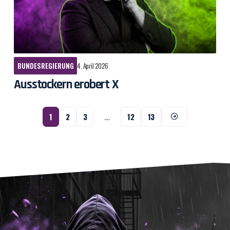
BUNDESREGIERUNG
4. April 2026
Ausstockern erobert X
1
2
3
…
12
13