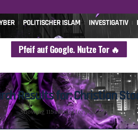
CYBER
POLITISCHER ISLAM
INVESTIGATIV
Pfeif auf Google. Nutze Tor 🔥
rch Results for: Christian Sto
Showing 115 results for your search